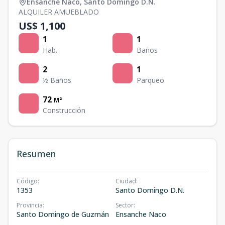
Ensanche Naco
,
Santo Domingo D.N.
ALQUILER AMUEBLADO
US$ 1,100
1
1
Hab.
Baños
2
1
½ Baños
Parqueo
72
M²
Construcción
Resumen
Código
:
Ciudad
:
1353
Santo Domingo D.N.
Provincia
:
Sector
:
Santo Domingo de Guzmán
Ensanche Naco