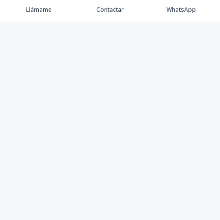
Llámame
Contactar
WhatsApp
Keller Williams Realty, Empresa de Bienes Raíces con
presencia en los cinco Continentes y 40 años en el
Mercado Inmobiliario.
Contáctanos
8094757171
contabilidad@kwcapitalrd.com