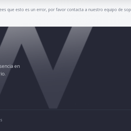
rees que esto es un error, por favor contacta a nuestro equipo de sop
sencia en
io.
os