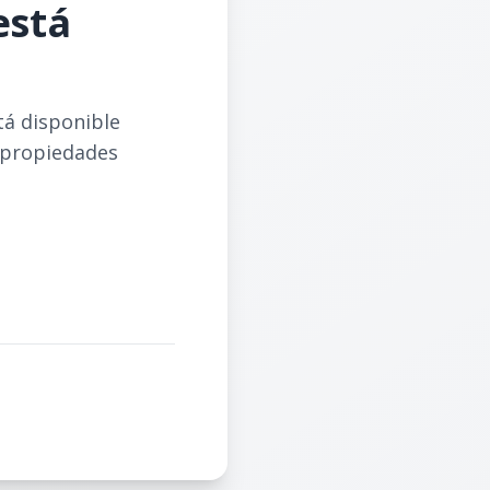
está
tá disponible
 propiedades