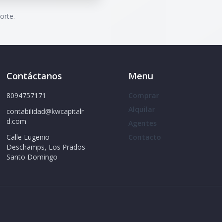
orte.
Contáctanos
Menu
8094757171
Comprar
Alquilar
contabilidad@kwcapitalr
d.com
Agentes
Calle Eugenio
Contacto
Deschamps, Los Prados
Santo Domingo