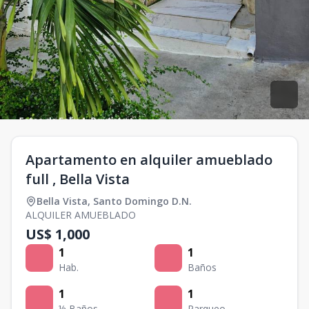
Apartamento en alquiler amueblado
full , Bella Vista
Bella Vista
,
Santo Domingo D.N.
ALQUILER AMUEBLADO
US$ 1,000
1
1
Hab.
Baños
1
1
½ Baños
Parqueo