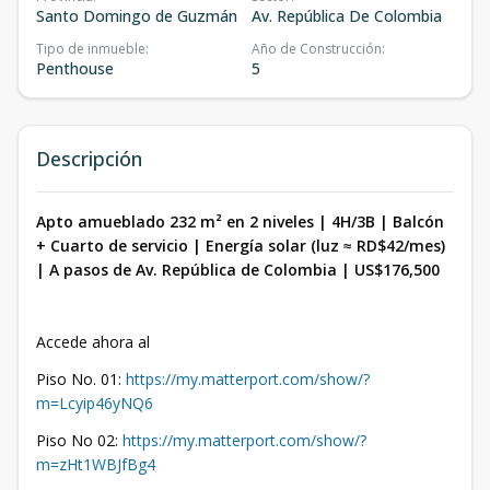
Santo Domingo de Guzmán
Av. República De Colombia
Tipo de inmueble
:
Año de Construcción
:
Penthouse
5
Descripción
Apto amueblado 232 m² en 2 niveles | 4H/3B | Balcón
+ Cuarto de servicio | Energía solar (luz ≈ RD$42/mes)
| A pasos de Av. República de Colombia | US$176,500
Accede ahora al
Piso No. 01:
https://my.matterport.com/show/?
m=Lcyip46yNQ6
Piso No 02:
https://my.matterport.com/show/?
m=zHt1WBJfBg4