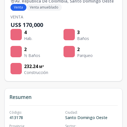
Av. República De Colombia
,
Santo Domingo Oeste
Venta
Venta amueblado
VENTA
US$ 170,000
4
3
Hab.
Baños
2
2
½ Baños
Parqueo
232.24
M²
Construcción
Resumen
Código
:
Ciudad
:
413178
Santo Domingo Oeste
Provincia
:
Sector
: