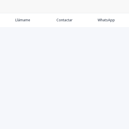
Llámame
Contactar
WhatsApp
Keller Williams Realty, Empresa de Bienes Raíces con
presencia en los cinco Continentes y 40 años en el
Mercado Inmobiliario.
Contáctanos
8094757171