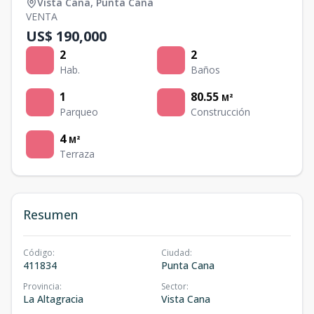
Vista Cana
,
Punta Cana
VENTA
US$ 190,000
2
2
Hab.
Baños
1
80.55
M²
Parqueo
Construcción
4
M²
Terraza
Resumen
Código
:
Ciudad
:
411834
Punta Cana
Provincia
:
Sector
:
La Altagracia
Vista Cana