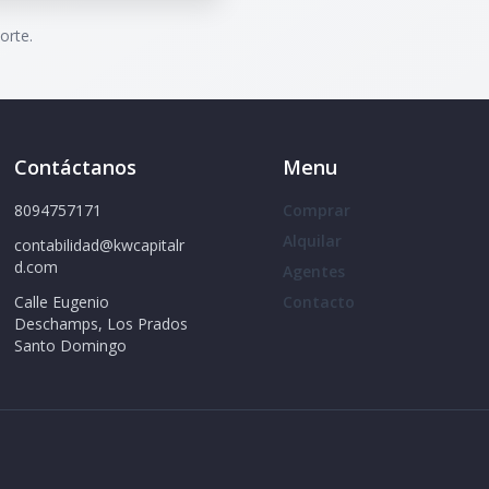
orte.
Contáctanos
Menu
8094757171
Comprar
Alquilar
contabilidad@kwcapitalr
d.com
Agentes
Calle Eugenio
Contacto
Deschamps, Los Prados
Santo Domingo