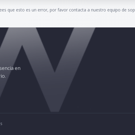
rees que esto es un error, por favor contacta a nuestro equipo de sop
sencia en
io.
os