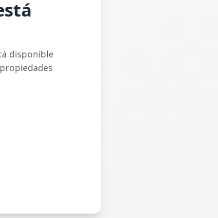
está
tá disponible
 propiedades