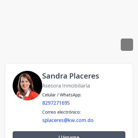
Sandra Placeres
Asesora Inmobiliaria
Celular / WhatsApp
:
8297271695
Correo electrónico
:
splaceres@kw.com.do
Llámame