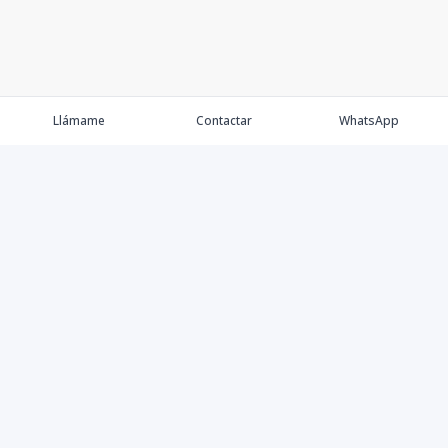
Llámame
Contactar
WhatsApp
Keller Williams Realty, Empresa de Bienes Raíces con
presencia en los cinco Continentes y 40 años en el
Mercado Inmobiliario.