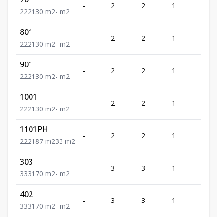
-
2
2
1
2
2
2
2
130
m2
-
m2
801
-
2
2
1
2
2
2
2
130
m2
-
m2
901
-
2
2
1
2
2
2
2
130
m2
-
m2
1001
-
2
2
1
2
2
2
2
130
m2
-
m2
1101PH
-
2
2
1
2
2
2
2
187
m2
33
m2
303
-
3
3
1
3
3
3
3
170
m2
-
m2
402
-
3
3
1
3
3
3
3
170
m2
-
m2