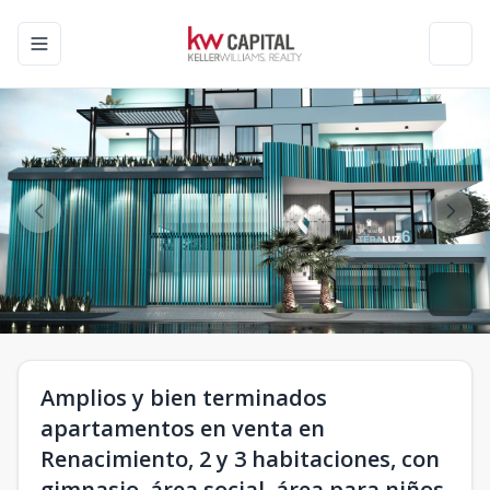
Toggle navigation menu
Toggl
Amplios y bien terminados
apartamentos en venta en
Renacimiento, 2 y 3 habitaciones, con
gimnasio ,área social, área para niños