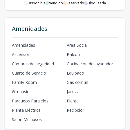
Disponible
Vendido
Reservado
Bloqueada
502
-
3
3
1
3
3
3
3
170
m2
-
m2
702
Amenidades
-
3
3
1
3
3
3
3
170
m2
-
m2
902
Amenidades
Área Social
-
3
3
1
3
3
3
3
170
m2
-
m2
Ascensor
Balcón
1102PH
Cámaras de seguridad
Cocina con desayunador
-
3
3
1
3
3
3
3
202
m2
25
m2
Cuarto de Servicio
Equipado
Family Room
Gas común
201
-
2
2
1
2
2
2
2
130
m2
35
m2
Gimnasio
Jacuzzi
Parqueos Paralelos
Planta
Planta Eléctrica
Recibidor
Salón Multiusos