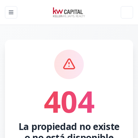
Toggle navigation menu
Toggl
404
La propiedad no existe
o no está disponible