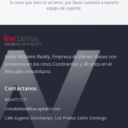
Si crees que esto es un error, por favor contacta a nuestro
equipo de soporte.
Keller Williams Realty, Empresa de Bienes Raíces con
presencia en los cinco Continentes y 40 años en el
Mercado Inmobiliario.
Contáctanos
8094757171
contabilidad@kwcapitalrd.com
Calle Eugenio Deschamps, Los Prados Santo Domingo