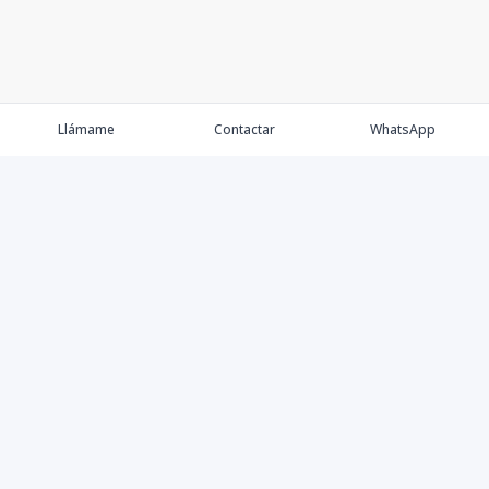
Llámame
Contactar
WhatsApp
Keller Williams Realty, Empresa de Bienes Raíces con
presencia en los cinco Continentes y 40 años en el
Mercado Inmobiliario.
Contáctanos