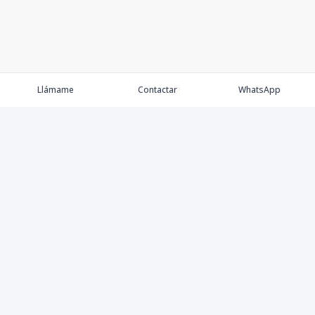
Llámame
Contactar
WhatsApp
Keller Williams Realty, Empresa de Bienes Raíces con
presencia en los cinco Continentes y 40 años en el
Mercado Inmobiliario.