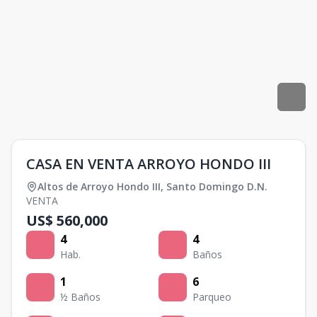
CASA EN VENTA ARROYO HONDO III
Altos de Arroyo Hondo III
,
Santo Domingo D.N.
VENTA
US$ 560,000
4
4
Hab.
Baños
1
6
½ Baños
Parqueo