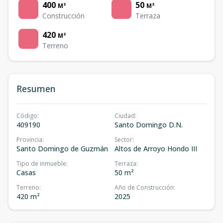
400
50
M²
M²
Construcción
Terraza
420
M²
Terreno
Resumen
Código
:
Ciudad
:
409190
Santo Domingo D.N.
Provincia
:
Sector
:
Santo Domingo de Guzmán
Altos de Arroyo Hondo III
Tipo de inmueble
:
Terraza
:
Casas
50 m²
Terreno
:
Año de Construcción
:
420 m²
2025