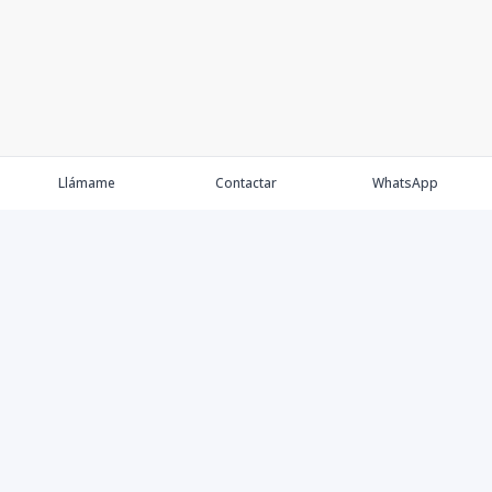
Llámame
Contactar
WhatsApp
Keller Williams Realty, Empresa de Bienes Raíces con
presencia en los cinco Continentes y 40 años en el
Mercado Inmobiliario.