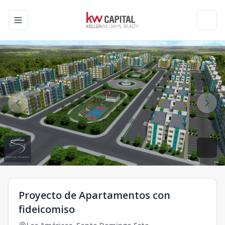
Toggle navigation menu
Toggl
Proyecto de Apartamentos con
fideicomiso