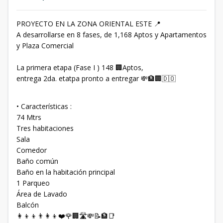
PROYECTO EN LA ZONA ORIENTAL ESTE 📍
A desarrollarse en 8 fases, de 1,168 Aptos y Apartamentos
y Plaza Comercial
La primera etapa (Fase I ) 148 🏢Aptos,
entrega 2da. etatpa pronto a entregar 💸🏦🏢🇩🇴
• Características :
74 Mtrs
Tres habitaciones
Sala
Comedor
Baño común
Baño en la habitación principal
1 Parqueo
Área de Lavado
Balcón
👩‍👦‍👦👨‍👩‍👦❤️🌹🏢🛣💸📝🏦📑