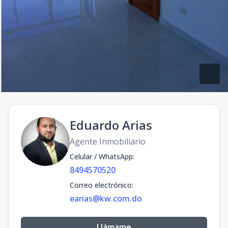
Eduardo Arias
Agente Inmobiliario
Celular / WhatsApp
:
8494570520
Correo electrónico
:
earias@kw.com.do
Llámame