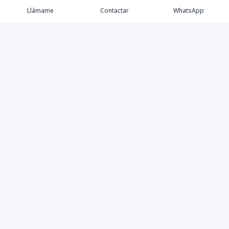
Llámame
Contactar
WhatsApp
Keller Williams Realty, Empresa de Bienes Raíces con
presencia en los cinco Continentes y 40 años en el
Mercado Inmobiliario.
Contáctanos
8094757171
contabilidad@kwcapitalrd.com