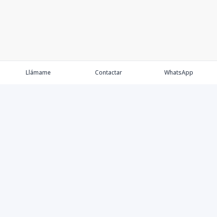
Llámame
Contactar
WhatsApp
Keller Williams Realty, Empresa de Bienes Raíces con
presencia en los cinco Continentes y 40 años en el
Mercado Inmobiliario.