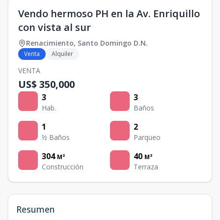
Vendo hermoso PH en la Av. Enriquillo
con vista al sur
Renacimiento
,
Santo Domingo D.N.
Venta
Alquiler
VENTA
US$ 350,000
3
3
Hab.
Baños
1
2
½ Baños
Parqueo
304
40
M²
M²
Construcción
Terraza
Resumen