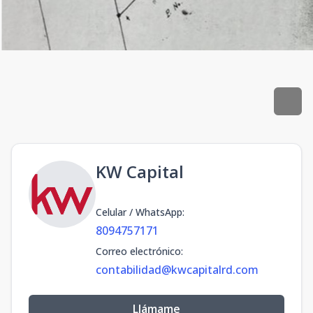
KW Capital
Celular / WhatsApp
:
8094757171
Correo electrónico
:
contabilidad@kwcapitalrd.com
Llámame