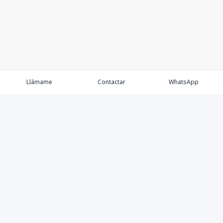
Llámame
Contactar
WhatsApp
Keller Williams Realty, Empresa de Bienes Raíces con
presencia en los cinco Continentes y 40 años en el
Mercado Inmobiliario.