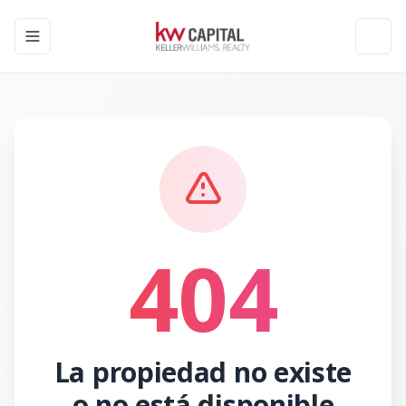
Toggle navigation menu
Toggl
404
La propiedad no existe
o no está disponible