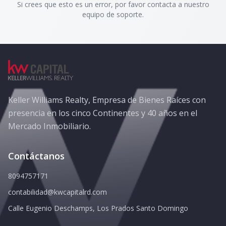
Si crees que esto es un error, por favor contacta a nuestro
equipo de soporte.
Keller Williams Realty, Empresa de Bienes Raíces con
presencia en los cinco Continentes y 40 años en el
Mercado Inmobiliario.
Contáctanos
8094757171
contabilidad@kwcapitalrd.com
Calle Eugenio Deschamps, Los Prados Santo Domingo