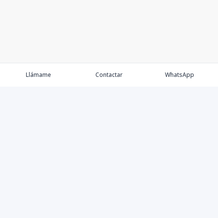
Llámame
Contactar
WhatsApp
Keller Williams Realty, Empresa de Bienes Raíces con
presencia en los cinco Continentes y 40 años en el
Mercado Inmobiliario.