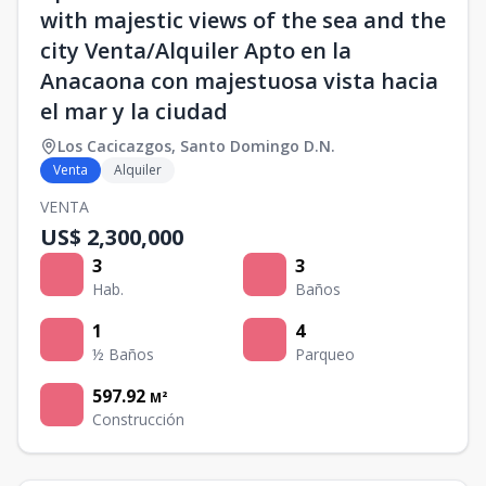
with majestic views of the sea and the
city Venta/Alquiler Apto en la
Anacaona con majestuosa vista hacia
el mar y la ciudad
Los Cacicazgos
,
Santo Domingo D.N.
Venta
Alquiler
VENTA
US$ 2,300,000
3
3
Hab.
Baños
1
4
½ Baños
Parqueo
597.92
M²
Construcción