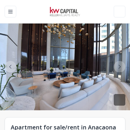
Toggle navigation menu
Toggl
Apartment for sale/rent in Anacaona