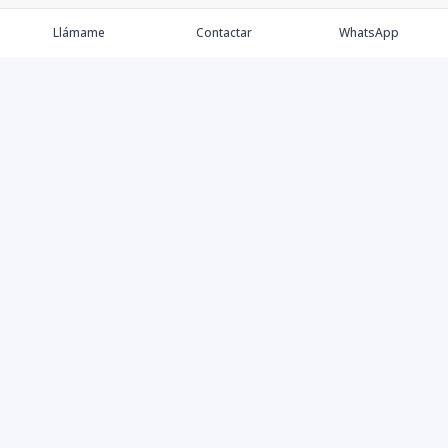
Llámame
Contactar
WhatsApp
Keller Williams Realty, Empresa de Bienes Raíces con
presencia en los cinco Continentes y 40 años en el
Mercado Inmobiliario.
Contáctanos
8094757171
contabilidad@kwcapitalrd.com