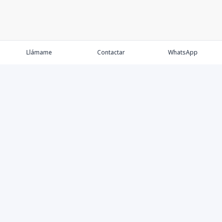
Llámame
Contactar
WhatsApp
Keller Williams Realty, Empresa de Bienes Raíces con
presencia en los cinco Continentes y 40 años en el
Mercado Inmobiliario.
Contáctanos