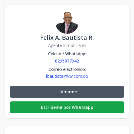
Local 215
US$
-
39
Disponible
68,250
39
m2
Local 210
US$
-
43
Disponible
Felix A. Bautista R.
75,250
43
m2
Agente Inmobiliario
Local 211
US$
Celular / WhatsApp
-
43
:
Disponible
75,250
43
m2
8295877942
Correo electrónico
:
fbautista@kw.com.do
Llámame
Escribeme por Whatsapp