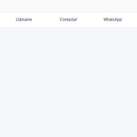
Llámame
Contactar
WhatsApp
Keller Williams Realty, Empresa de Bienes Raíces con
presencia en los cinco Continentes y 40 años en el
Mercado Inmobiliario.
Contáctanos
8094757171