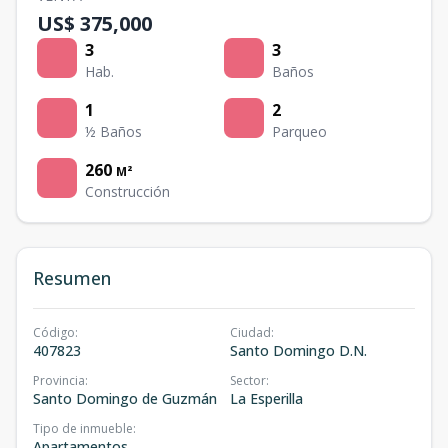
US$ 375,000
3
3
Hab.
Baños
1
2
½ Baños
Parqueo
260
M²
Construcción
Resumen
Código
:
Ciudad
:
407823
Santo Domingo D.N.
Provincia
:
Sector
:
Santo Domingo de Guzmán
La Esperilla
Tipo de inmueble
:
Apartamentos