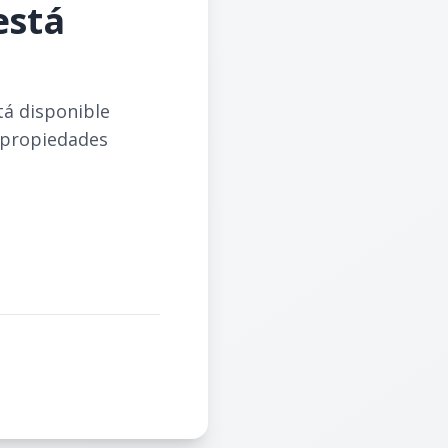
está
tá disponible
 propiedades