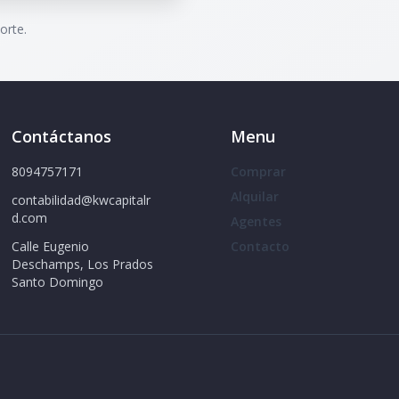
orte.
Contáctanos
Menu
8094757171
Comprar
Alquilar
contabilidad@kwcapitalr
d.com
Agentes
Calle Eugenio
Contacto
Deschamps, Los Prados
Santo Domingo