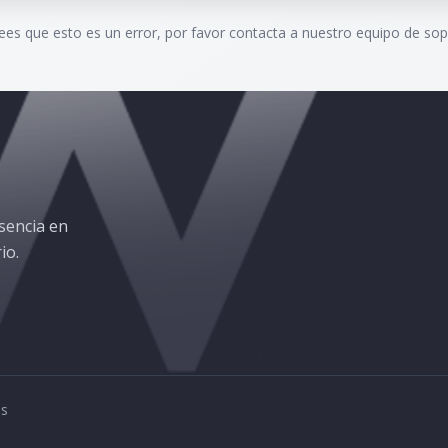
rees que esto es un error, por favor contacta a nuestro equipo de sop
sencia en
io.
os