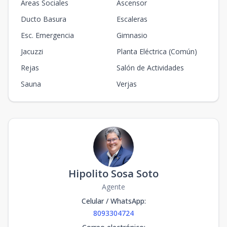
Apto. 9-B
Áreas Sociales
Ascensor
-
3
3
1
2
3
3
2
168.63
m2
Ducto Basura
Escaleras
Apto. 5-B
Esc. Emergencia
Gimnasio
5
3
3
1
2
3
3
2
168.63
m2
Jacuzzi
Planta Eléctrica (Común)
Rejas
Salón de Actividades
Sauna
Verjas
Hipolito Sosa Soto
Agente
Celular / WhatsApp
:
8093304724