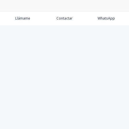
Llámame
Contactar
WhatsApp
Keller Williams Realty, Empresa de Bienes Raíces con
presencia en los cinco Continentes y 40 años en el
Mercado Inmobiliario.
Contáctanos
8094757171