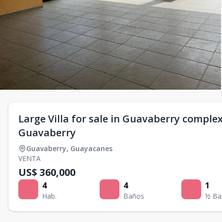
Large Villa for sale in Guavaberry comple
Guavaberry
Guavaberry
,
Guayacanes
VENTA
US$ 360,000
4
4
1
Hab.
Baños
½ Ba