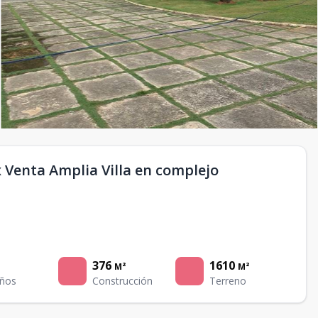
x Venta Amplia Villa en complejo
376
1610
M²
M²
ños
Construcción
Terreno