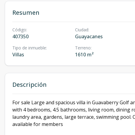
Resumen
Código
:
Ciudad
:
407350
Guayacanes
Tipo de inmueble
:
Terreno
:
Villas
1610 m²
Descripción
For sale Large and spacious villa in Guavaberry Golf a
with 4 bedrooms, 4.5 bathrooms, living room, dining r
laundry area, gardens, large terrace, swimming pool.
available for members