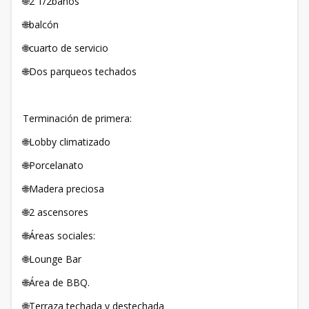
🌐2 1/2baños
🌐balcón
🌐cuarto de servicio
🌐Dos parqueos techados
Terminación de primera:
🌐Lobby climatizado
🌐Porcelanato
🌐Madera preciosa
🌐2 ascensores
🌐Áreas sociales:
🌐Lounge Bar
🌐Área de BBQ.
🌐Terraza techada y destechada