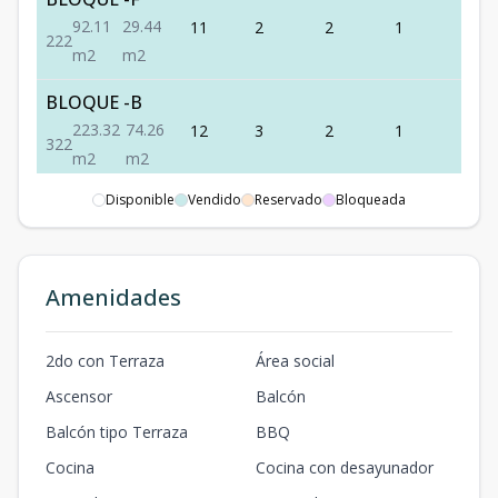
92.11
29.44
11
2
2
1
2
2
2
2
m2
m2
BLOQUE -B
223.32
74.26
12
3
2
1
2
3
2
2
m2
m2
Disponible
Vendido
Reservado
Bloqueada
BLOQUE -E
162.72
-
7
3
2
1
2
3
2
2
m2
m2
Amenidades
BLOQUE -E
102.73
29.44
11
3
2
1
2
3
2
2
2do con Terraza
Área social
m2
m2
Ascensor
Balcón
BLOQUE -D
Balcón tipo Terraza
BBQ
120.44
-
3
3
2
1
2
3
2
2
Cocina
Cocina con desayunador
m2
m2