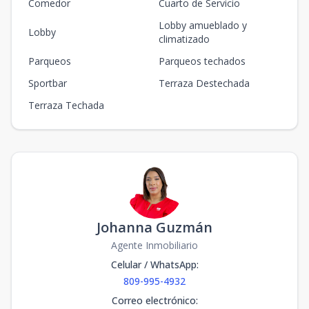
Comedor
Cuarto de Servicio
BLOQUE -D
Lobby amueblado y
120.44
-
3
3
2
1
2
Lobby
3
2
2
climatizado
m2
m2
Parqueos
Parqueos techados
BLOQUE -A
Sportbar
Terraza Destechada
5
3
2
1
2
3
2
2
130.2
m2
-
m2
Terraza Techada
BLOQUE - C
149.41
-
3
3
2
1
2
3
2
2
m2
m2
BLOQUE -B
116.24
-
8
3
2
1
2
3
2
2
m2
m2
Johanna Guzmán
Agente Inmobiliario
Celular / WhatsApp
:
809-995-4932
Correo electrónico
: