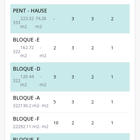
PENT - HAUSE
223.32
74.26
-
3
3
2
3
3
3
3
m2
m2
BLOQUE -E
162.72
-
2
3
2
1
2
3
2
2
m2
m2
BLOQUE -D
120.44
-
3
3
2
1
2
3
2
2
m2
m2
BLOQUE -A
5
3
2
1
2
3
2
2
130.2
m2
-
m2
BLOQUE -F
10
2
2
1
2
2
2
2
92.11
m2
-
m2
BLOQUE -F