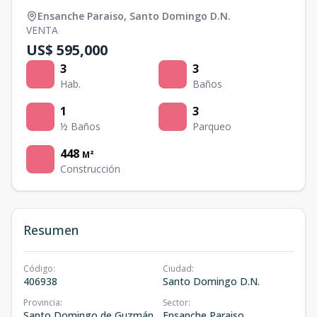
Ensanche Paraiso
,
Santo Domingo D.N.
VENTA
US$ 595,000
3
3
Hab.
Baños
1
3
½ Baños
Parqueo
448
M²
Construcción
Resumen
Código
:
Ciudad
:
406938
Santo Domingo D.N.
Provincia
:
Sector
:
Santo Domingo de Guzmán
Ensanche Paraiso