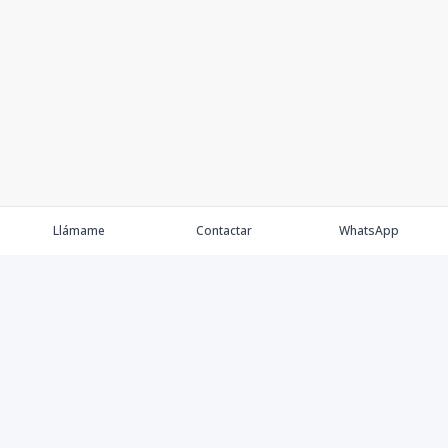
Llámame
Contactar
WhatsApp
Keller Williams Realty, Empresa de Bienes Raíces con