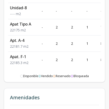
Unidad-8
-
-
-
-
-
-
-
-
-
m2
Apat Tipo A
-
2
2
1
75
2
2
1
75
m2
Apt. A-4
-
2
2
1
81.7
2
2
1
81.7
m2
Apat. F-1
-
2
2
1
85.3
2
2
1
85.3
m2
Disponible
Vendido
Reservado
Bloqueada
Amenidades