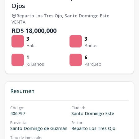
Ojos
Reparto Los Tres Ojo
,
Santo Domingo Este
VENTA
RD$ 18,000,000
3
3
Hab.
Baños
1
6
½ Baños
Parqueo
Resumen
Código
:
Ciudad
:
406797
Santo Domingo Este
Provincia
:
Sector
:
Santo Domingo de Guzmán
Reparto Los Tres Ojo
Tipo de inmueble
: