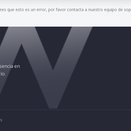
rees que esto es un error, por favor contacta a nuestro equipo de sop
sencia en
io.
os