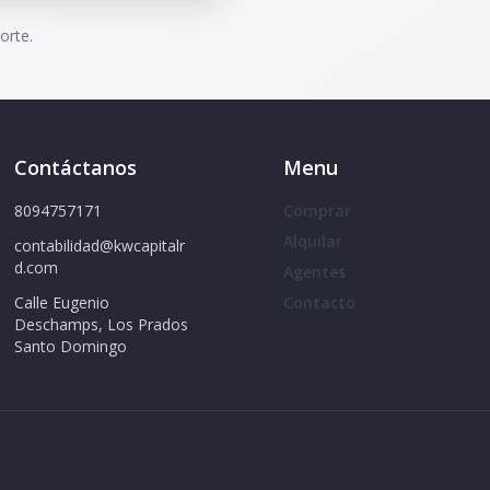
orte.
Contáctanos
Menu
8094757171
Comprar
Alquilar
contabilidad@kwcapitalr
d.com
Agentes
Calle Eugenio
Contacto
Deschamps, Los Prados
Santo Domingo