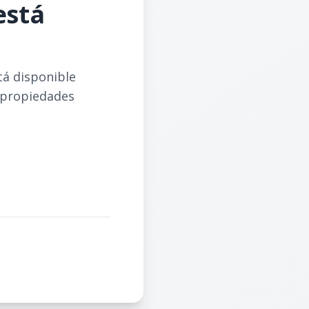
está
tá disponible
 propiedades