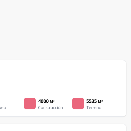
4000
5535
M²
M²
ueo
Construcción
Terreno