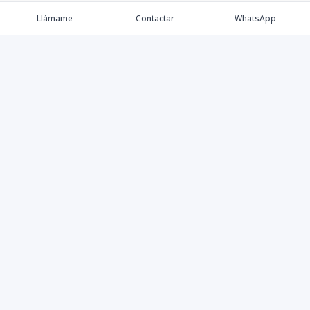
Llámame
Contactar
WhatsApp
Keller Williams Realty, Empresa de Bienes Raíces con
presencia en los cinco Continentes y 40 años en el
Mercado Inmobiliario.
Contáctanos
8094757171
contabilidad@kwcapitalrd.com