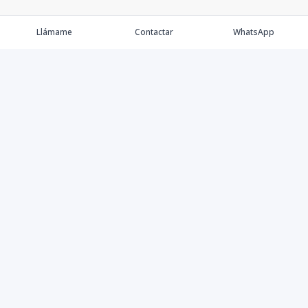
Llámame
Contactar
WhatsApp
Keller Williams Realty, Empresa de Bienes Raíces con
presencia en los cinco Continentes y 40 años en el
Mercado Inmobiliario.
Contáctanos
8094757171
contabilidad@kwcapitalrd.com