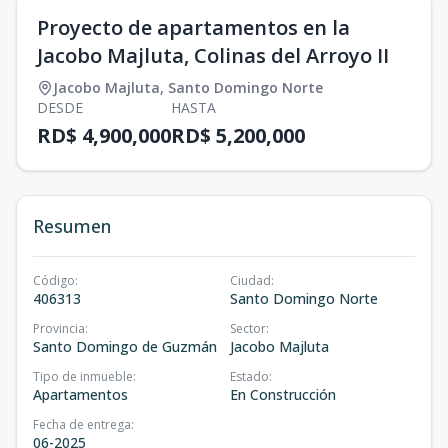
Proyecto de apartamentos en la
Jacobo Majluta, Colinas del Arroyo II
Jacobo Majluta
,
Santo Domingo Norte
DESDE
HASTA
RD$ 4,900,000
RD$ 5,200,000
Resumen
Código
:
Ciudad
:
406313
Santo Domingo Norte
Provincia
:
Sector
:
Santo Domingo de Guzmán
Jacobo Majluta
Tipo de inmueble
:
Estado
:
Apartamentos
En Construcción
Fecha de entrega
:
06-2025