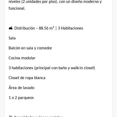
niveles (2 unidades por piso), con un diseño moderno y
funcional.⁣
🛋️ Distribución – 88.56 m² | 3 Habitaciones⁣
Sala⁣
Balcón en sala y comedor⁣
Cocina modular
3 habitaciones (principal con baño y walk-in closet)⁣
Closet de ropa blanca⁣
Área de lavado⁣
1 o 2 parqueos⁣