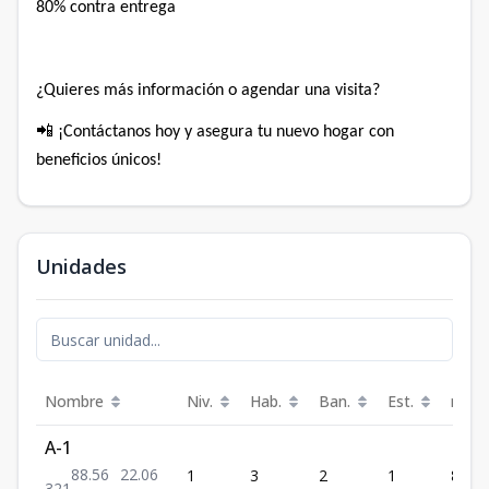
80% contra entrega⁣
¿Quieres más información o agendar una visita?⁣
📲 ¡Contáctanos hoy y asegura tu nuevo hogar con
beneficios únicos!
Unidades
Nombre
Niv.
Hab.
Ban.
Est.
m²
A-1
88.56
22.06
1
3
2
1
88.56
3
2
1