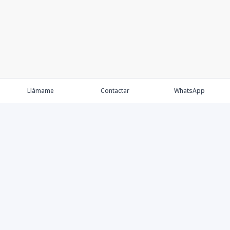
Llámame
Contactar
WhatsApp
Keller Williams Realty, Empresa de Bienes Raíces con
presencia en los cinco Continentes y 40 años en el
Mercado Inmobiliario.