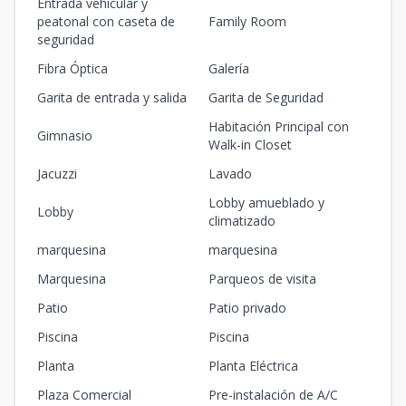
Entrada vehicular y
peatonal con caseta de
Family Room
seguridad
Fibra Óptica
Galería
Garita de entrada y salida
Garita de Seguridad
Habitación Principal con
Gimnasio
Walk-in Closet
Jacuzzi
Lavado
Lobby amueblado y
Lobby
climatizado
marquesina
marquesina
Marquesina
Parqueos de visita
Patio
Patio privado
Piscina
Piscina
Planta
Planta Eléctrica
Plaza Comercial
Pre-instalación de A/C