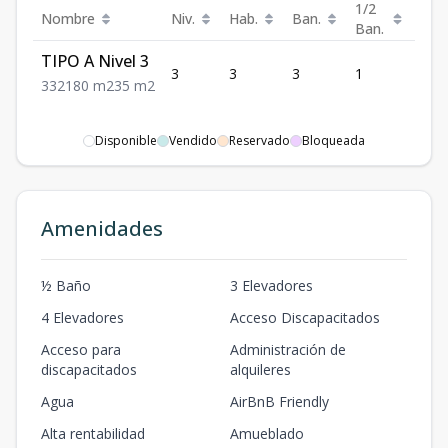
1/2
Nombre
Niv.
Hab.
Ban.
Est.
Ban.
TIPO A Nivel 3
3
3
3
1
2
3
3
2
180
m2
35
m2
Disponible
Vendido
Reservado
Bloqueada
Amenidades
½ Baño
3 Elevadores
4 Elevadores
Acceso Discapacitados
Acceso para
Administración de
discapacitados
alquileres
Agua
AirBnB Friendly
Alta rentabilidad
Amueblado