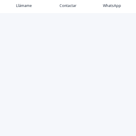
Llámame
Contactar
WhatsApp
Keller Williams Realty, Empresa de Bienes Raíces con
presencia en los cinco Continentes y 40 años en el
Mercado Inmobiliario.
Contáctanos
8094757171
contabilidad@kwcapitalrd.com