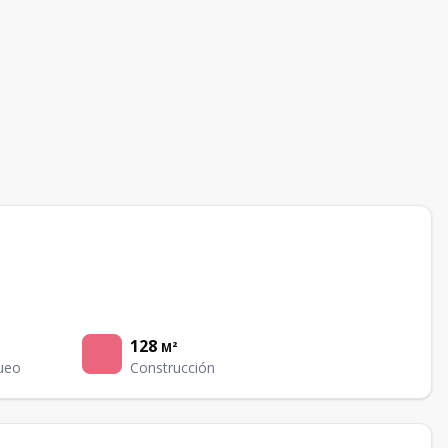
128
M²
ueo
Construcción