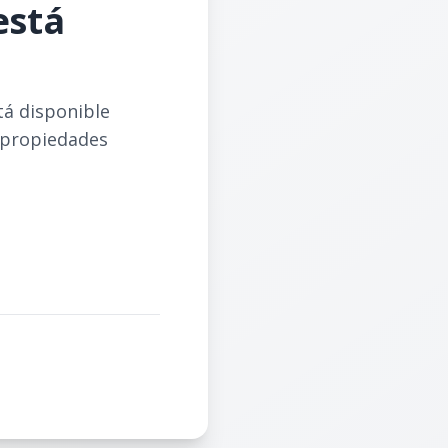
está
tá disponible
 propiedades