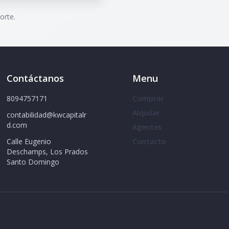
orte.
Contáctanos
Menu
8094757171
Comprar
Alquilar
contabilidad@kwcapitalr
d.com
Agentes
Calle Eugenio
Contacto
Deschamps, Los Prados
Santo Domingo