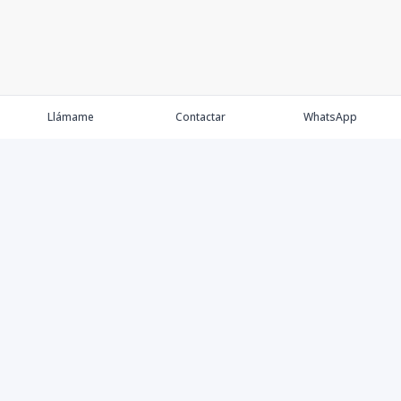
Llámame
Contactar
WhatsApp
Keller Williams Realty, Empresa de Bienes Raíces con
presencia en los cinco Continentes y 40 años en el
Mercado Inmobiliario.