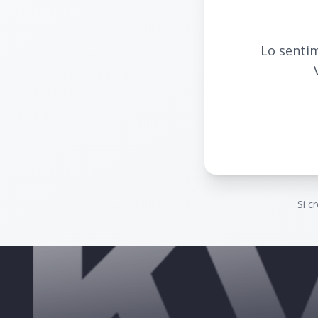
Lo sentim
Si c