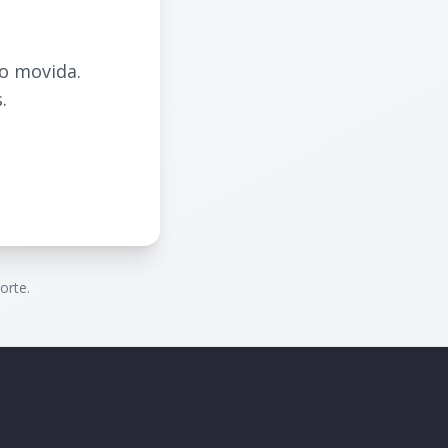
do movida.
.
orte.