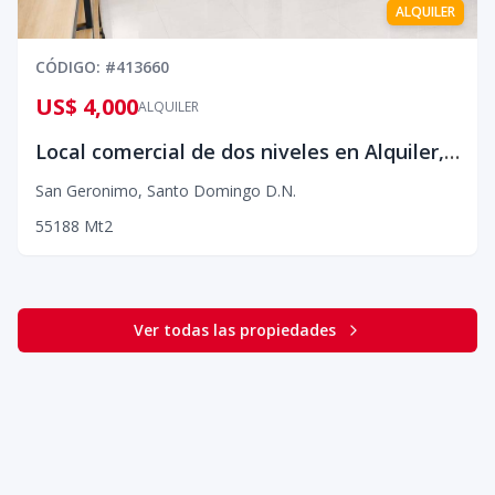
ALQUILER
CÓDIGO
: #
413660
US$ 4,000
ALQUILER
Local comercial de dos niveles en Alquiler, Avenida Olof Palme, San Geronimo
San Geronimo
,
Santo Domingo D.N.
5
5
188
Mt2
Ver todas las propiedades