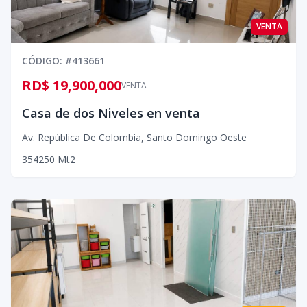
VENTA
CÓDIGO
: #
413661
RD$ 19,900,000
VENTA
Casa de dos Niveles en venta
Av. República De Colombia
,
Santo Domingo Oeste
3
5
4
250
Mt2