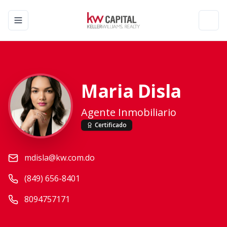
Toggle navigation menu
Toggl
Maria Disla
Agente Inmobiliario
Certificado
mdisla@kw.com.do
(849) 656-8401
8094757171