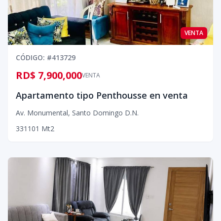
VENTA
CÓDIGO
: #
413729
RD$ 7,900,000
VENTA
Apartamento tipo Penthousse en venta
Av. Monumental
,
Santo Domingo D.N.
3
3
1
101
Mt2