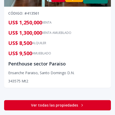
CÓDIGO
: #
413561
US$ 1,250,000
VENTA
US$ 1,300,000
VENTA AMUEBLADO
US$ 8,500
ALQUILER
US$ 9,500
AMUEBLADO
Penthouse sector Paraiso
Ensanche Paraiso
,
Santo Domingo D.N.
3
4
3
575
Mt2
Ver todas las propiedades