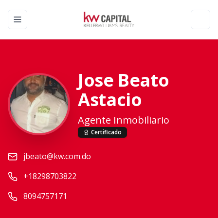
Toggle navigation menu
Toggl
Jose Beato
Astacio
Agente Inmobiliario
Certificado
jbeato@kw.com.do
+18298703822
8094757171