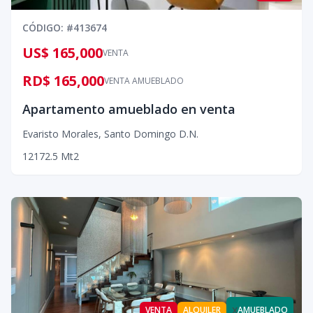
CÓDIGO
: #
413674
US$ 165,000
VENTA
RD$ 165,000
VENTA AMUEBLADO
Apartamento amueblado en venta
Evaristo Morales
,
Santo Domingo D.N.
1
2
1
72.5
Mt2
x
VENTA
ALQUILER
AMUEBLADO