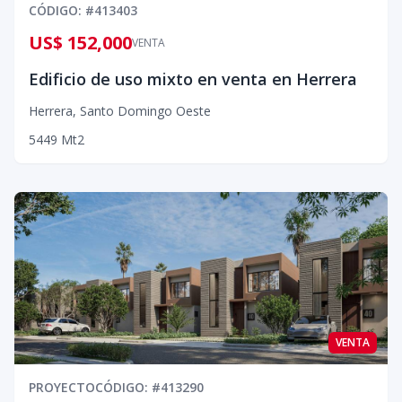
CÓDIGO
: #
413403
US$ 152,000
VENTA
Edificio de uso mixto en venta en Herrera
Herrera
,
Santo Domingo Oeste
5
4
49
Mt2
VENTA
PROYECTO
CÓDIGO
: #
413290