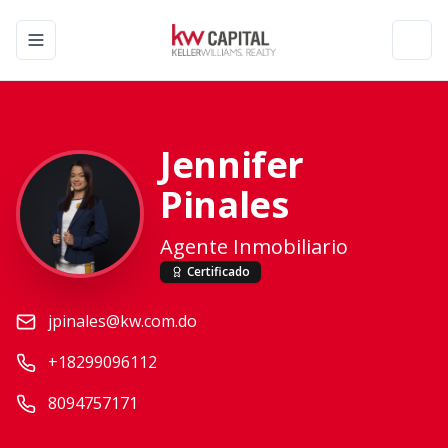
Toggle navigation menu
Toggl
Jennifer
Pinales
Agente Inmobiliario
Certificado
jpinales@kw.com.do
+18299096112
8094757171