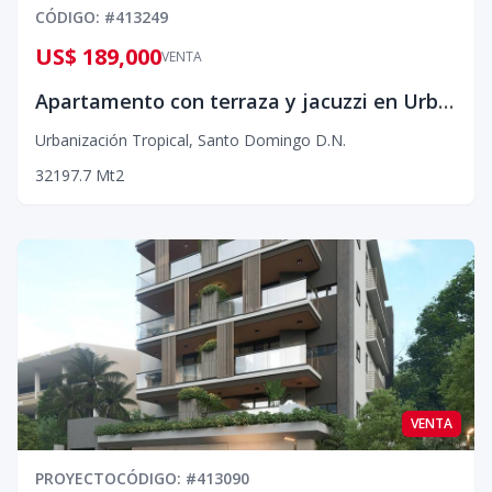
CÓDIGO
: #
413249
US$ 189,000
VENTA
Apartamento con terraza y jacuzzi en Urb. El Tropical
Urbanización Tropical
,
Santo Domingo D.N.
3
2
1
97.7
Mt2
VENTA
PROYECTO
CÓDIGO
: #
413090