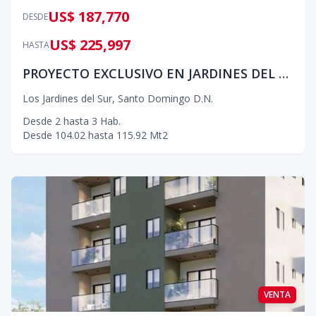
US$ 187,770
DESDE
US$ 225,997
HASTA
PROYECTO EXCLUSIVO EN JARDINES DEL SUR
Los Jardines del Sur
,
Santo Domingo D.N.
Desde
2
hasta
3
Hab.
Desde
104.02
hasta
115.92
Mt2
VENTA