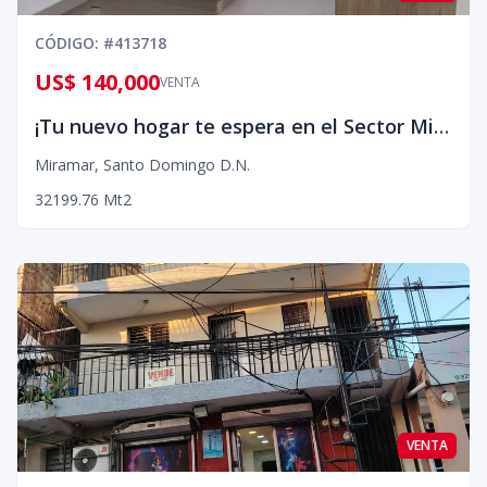
CÓDIGO
: #
413718
US$ 140,000
VENTA
¡Tu nuevo hogar te espera en el Sector Miramar, Ave. Independencia!
Miramar
,
Santo Domingo D.N.
3
2
1
99.76
Mt2
VENTA