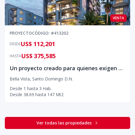
VENTA
PROYECTO
CÓDIGO
: #
413202
US$ 112,201
DESDE
US$ 375,585
HASTA
Un proyecto creado para quienes exigen más
Bella Vista
,
Santo Domingo D.N.
Desde
1
hasta
3
Hab.
Desde
38.69
hasta
147
Mt2
Ver todas las propiedades