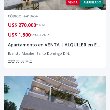
x
VENTA
AMUEBLADO
CÓDIGO
: #
413454
US$ 270,000
VENTA
US$ 1,500
AMUEBLADO
Apartamento en VENTA | ALQUILER en Evaristo Morales
Evaristo Morales
,
Santo Domingo D.N.
2
3
2
133.56
Mt2