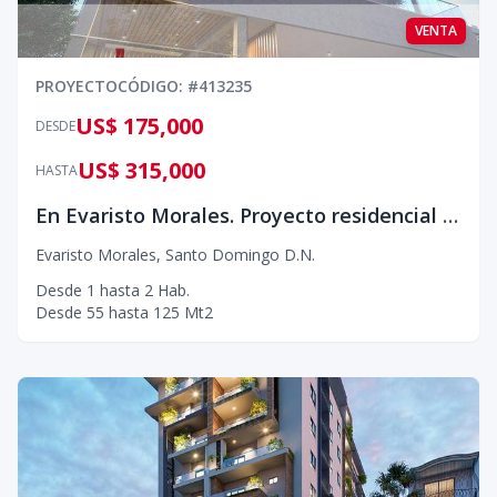
VENTA
PROYECTO
CÓDIGO
: #
413235
US$ 175,000
DESDE
US$ 315,000
HASTA
En Evaristo Morales. Proyecto residencial moderno en una de las zonas más exclusivas de Santo Domingo, a solo una esquina de Blue Mall.
Evaristo Morales
,
Santo Domingo D.N.
Desde
1
hasta
2
Hab.
Desde
55
hasta
125
Mt2