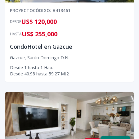
PROYECTO
CÓDIGO
: #
413461
US$ 120,000
DESDE
US$ 255,000
HASTA
CondoHotel en Gazcue
Gazcue
,
Santo Domingo D.N.
Desde
1
hasta
1
Hab.
Desde
40.98
hasta
59.27
Mt2