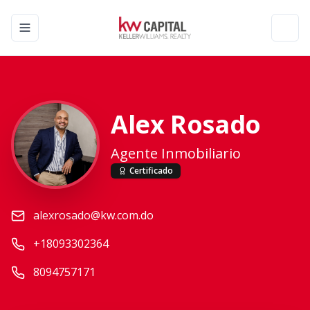
Toggle navigation menu
Toggl
Alex Rosado
Agente Inmobiliario
Certificado
alexrosado@kw.com.do
+18093302364
8094757171