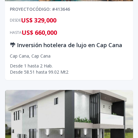
PROYECTO
CÓDIGO
: #
413646
US$ 329,000
DESDE
US$ 660,000
HASTA
🌴 Inversión hotelera de lujo en Cap Cana
Cap Cana
,
Cap Cana
Desde
1
hasta
2
Hab.
Desde
58.51
hasta
99.02
Mt2