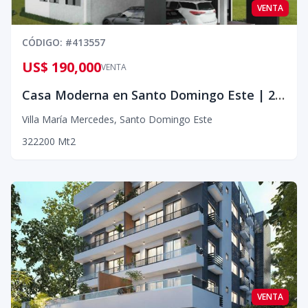
VENTA
CÓDIGO
: #
413557
US$ 190,000
VENTA
Casa Moderna en Santo Domingo Este | 200 m² | US$190K – Espacios que Sí Valen la Pena
Villa María Mercedes
,
Santo Domingo Este
3
2
2
200
Mt2
VENTA